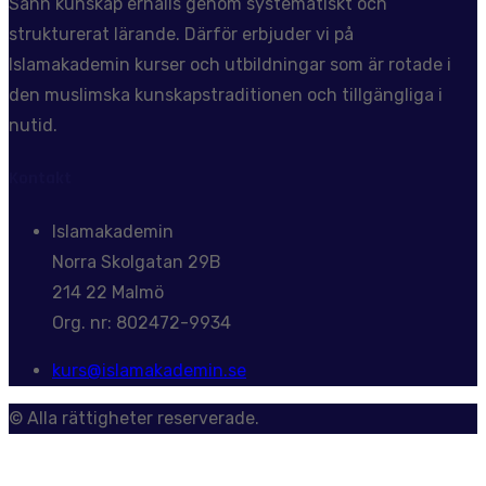
Sann kunskap erhålls genom systematiskt och
strukturerat lärande. Därför erbjuder vi på
Islamakademin kurser och utbildningar som är rotade i
den muslimska kunskapstraditionen och tillgängliga i
nutid.
Kontakt
Islamakademin
Norra Skolgatan 29B
214 22 Malmö
Org. nr: 802472-9934
kurs@islamakademin.se
© Alla rättigheter reserverade.