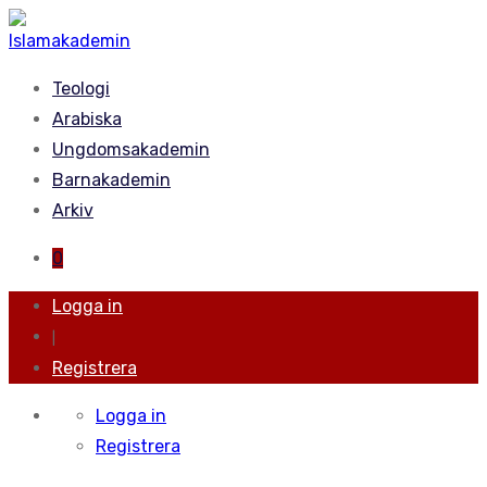
Teologi
Arabiska
Ungdomsakademin
Barnakademin
Arkiv
0
Logga in
|
Registrera
Logga in
Registrera