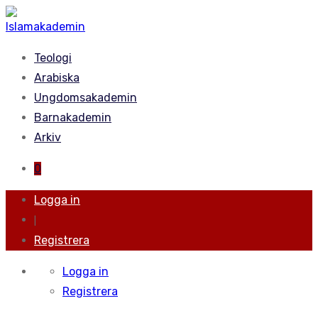
Teologi
Arabiska
Ungdomsakademin
Barnakademin
Arkiv
0
Logga in
|
Registrera
Logga in
Registrera