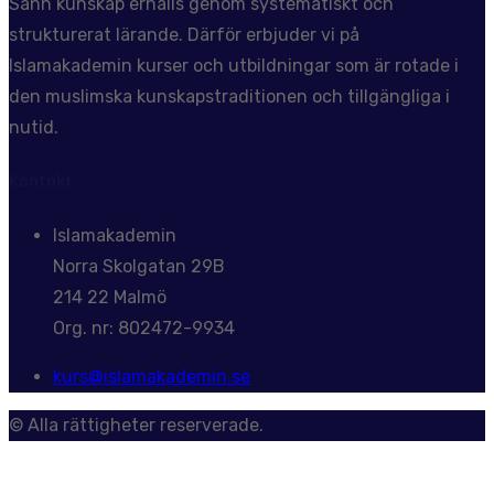
Sann kunskap erhålls genom systematiskt och
strukturerat lärande. Därför erbjuder vi på
Islamakademin kurser och utbildningar som är rotade i
den muslimska kunskapstraditionen och tillgängliga i
nutid.
Kontakt
Islamakademin
Norra Skolgatan 29B
214 22 Malmö
Org. nr: 802472-9934
kurs@islamakademin.se
© Alla rättigheter reserverade.