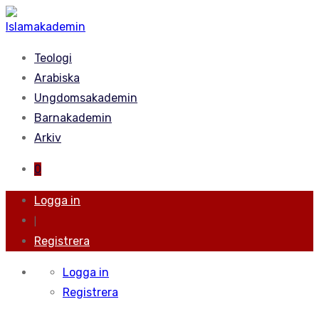
Teologi
Arabiska
Ungdomsakademin
Barnakademin
Arkiv
0
Logga in
|
Registrera
Logga in
Registrera