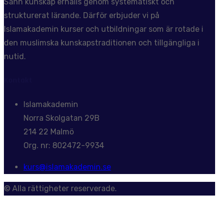
Sann kunskap erhålls genom systematiskt och
strukturerat lärande. Därför erbjuder vi på
Islamakademin kurser och utbildningar som är rotade i
den muslimska kunskapstraditionen och tillgängliga i
nutid.
Kontakt
Islamakademin
Norra Skolgatan 29B
214 22 Malmö
Org. nr: 802472-9934
kurs@islamakademin.se
© Alla rättigheter reserverade.