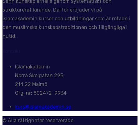
Sann kunskap erhålls genom systematiskt och
strukturerat lärande. Därför erbjuder vi på
Islamakademin kurser och utbildningar som är rotade i
den muslimska kunskapstraditionen och tillgängliga i
nutid.
Kontakt
Islamakademin
Norra Skolgatan 29B
214 22 Malmö
Org. nr: 802472-9934
kurs@islamakademin.se
© Alla rättigheter reserverade.