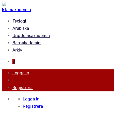
Teologi
Arabiska
Ungdomsakademin
Barnakademin
Arkiv
0
Logga in
|
Registrera
Logga in
Registrera