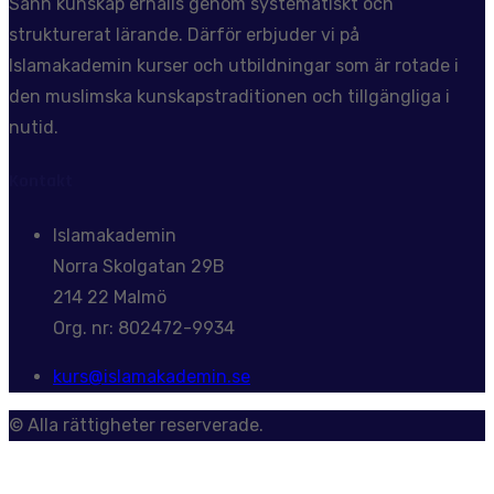
Sann kunskap erhålls genom systematiskt och
strukturerat lärande. Därför erbjuder vi på
Islamakademin kurser och utbildningar som är rotade i
den muslimska kunskapstraditionen och tillgängliga i
nutid.
Kontakt
Islamakademin
Norra Skolgatan 29B
214 22 Malmö
Org. nr: 802472-9934
kurs@islamakademin.se
© Alla rättigheter reserverade.