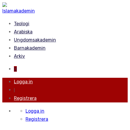
Teologi
Arabiska
Ungdomsakademin
Barnakademin
Arkiv
0
Logga in
|
Registrera
Logga in
Registrera