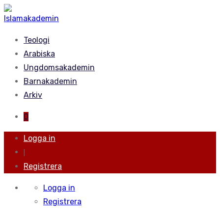
Teologi
Arabiska
Ungdomsakademin
Barnakademin
Arkiv
0
Logga in
|
Registrera
Logga in
Registrera