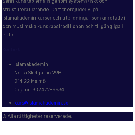
Sann kunskap erhålls genom systematiskt och
strukturerat lärande. Därför erbjuder vi på
Islamakademin kurser och utbildningar som är rotade i
den muslimska kunskapstraditionen och tillgängliga i
nutid.
Kontakt
Islamakademin
Norra Skolgatan 29B
214 22 Malmö
Org. nr: 802472-9934
kurs@islamakademin.se
© Alla rättigheter reserverade.