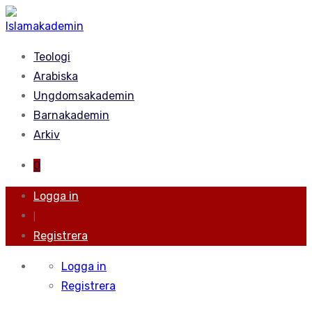
Teologi
Arabiska
Ungdomsakademin
Barnakademin
Arkiv
0
Logga in
|
Registrera
Logga in
Registrera