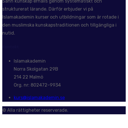
Sann kunskap erhålls genom systematiskt och
strukturerat lärande. Därför erbjuder vi på
Islamakademin kurser och utbildningar som är rotade i
den muslimska kunskapstraditionen och tillgängliga i
nutid.
Kontakt
Islamakademin
Norra Skolgatan 29B
214 22 Malmö
Org. nr: 802472-9934
kurs@islamakademin.se
© Alla rättigheter reserverade.