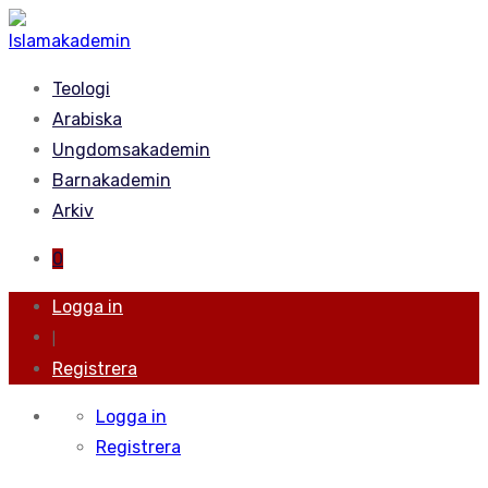
Teologi
Arabiska
Ungdomsakademin
Barnakademin
Arkiv
0
Logga in
|
Registrera
Logga in
Registrera