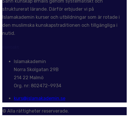
Sann kunskap erhålls genom systematiskt och
strukturerat lärande. Därför erbjuder vi på
Islamakademin kurser och utbildningar som är rotade i
den muslimska kunskapstraditionen och tillgängliga i
nutid.
Kontakt
Islamakademin
Norra Skolgatan 29B
214 22 Malmö
Org. nr: 802472-9934
kurs@islamakademin.se
© Alla rättigheter reserverade.