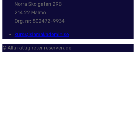
Norra Skolgatan 29B
214 22 Malmö
Org. nr: 802472-9934
kurs@islamakademin.se
© Alla rättigheter reserverade.