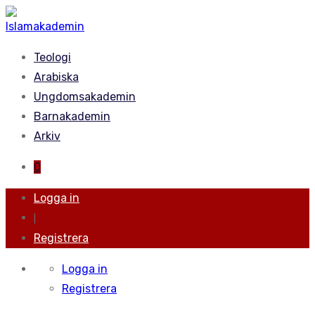
Teologi
Arabiska
Ungdomsakademin
Barnakademin
Arkiv
0
Logga in
|
Registrera
Logga in
Registrera