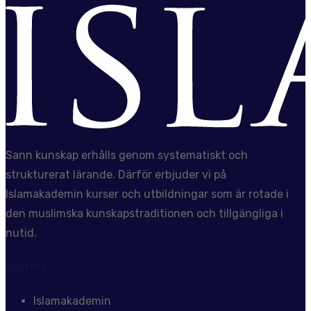
Sann kunskap erhålls genom systematiskt och
strukturerat lärande. Därför erbjuder vi på
Islamakademin kurser och utbildningar som är rotade i
den muslimska kunskapstraditionen och tillgängliga i
nutid.
Kontakt
Islamakademin