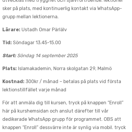
utvecklas med trygghet och självförtroende. lektioner
sker på plats, med kontinuerlig kontakt via WhatsApp-
grupp mellan lektionerna.
Lärare:
Ustadh Omar Pärlälv
Tid:
Söndagar 13.45-15.00
Start:
Söndag 14 september 2025
Plats:
Islamakademin, Norra skolgatan 29, Malmö
Kostnad:
300kr / månad – betalas på plats vid första
lektionstillfället varje månad
För att anmäla dig till kursen, tryck på knappen “Enroll”
här på kurshemsidan och anslut därefter till vår
dedikerade WhatsApp grupp för programmet. OBS att
knappen “Enroll” dessvärre inte är synlig via mobil. tryck