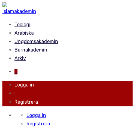
Teologi
Arabiska
Ungdomsakademin
Barnakademin
Arkiv
0
Logga in
|
Registrera
Logga in
Registrera