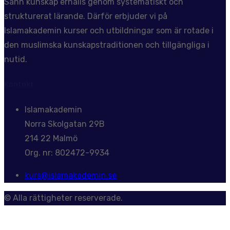
Sann kunskap erhålls genom systematiskt och
strukturerat lärande. Därför erbjuder vi på
Islamakademin kurser och utbildningar som är rotade i
den muslimska kunskapstraditionen och tillgängliga i
nutid.
Kontakt
Islamakademin
Norra Skolgatan 29B
214 22 Malmö
Org. nr: 802472-9934
kurs@islamakademin.se
© Alla rättigheter reserverade.