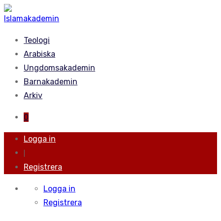
Teologi
Arabiska
Ungdomsakademin
Barnakademin
Arkiv
0
Logga in
|
Registrera
Logga in
Registrera