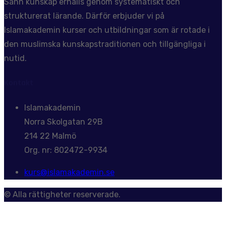
Sann kunskap erhålls genom systematiskt och
strukturerat lärande. Därför erbjuder vi på
Islamakademin kurser och utbildningar som är rotade i
den muslimska kunskapstraditionen och tillgängliga i
nutid.
Kontakt
Islamakademin
Norra Skolgatan 29B
214 22 Malmö
Org. nr: 802472-9934
kurs@islamakademin.se
© Alla rättigheter reserverade.