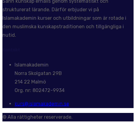
Sann kunskap erhålls genom systematiskt och
strukturerat lärande. Därför erbjuder vi på
Islamakademin kurser och utbildningar som är rotade i
den muslimska kunskapstraditionen och tillgängliga i
nutid.
Kontakt
Islamakademin
Norra Skolgatan 29B
214 22 Malmö
Org. nr: 802472-9934
kurs@islamakademin.se
© Alla rättigheter reserverade.