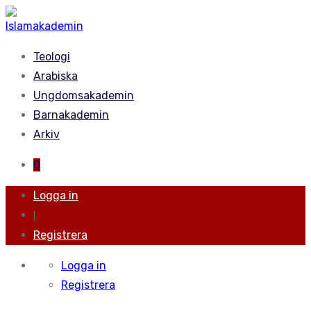
Teologi
Arabiska
Ungdomsakademin
Barnakademin
Arkiv
0
Logga in
|
Registrera
Logga in
Registrera