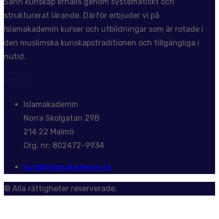
Sann kunskap erhålls genom systematiskt och
strukturerat lärande. Därför erbjuder vi på
Islamakademin kurser och utbildningar som är rotade i
den muslimska kunskapstraditionen och tillgängliga i
nutid.
Kontakt
Islamakademin
Norra Skolgatan 29B
214 22 Malmö
Org. nr: 802472-9934
kurs@islamakademin.se
© Alla rättigheter reserverade.