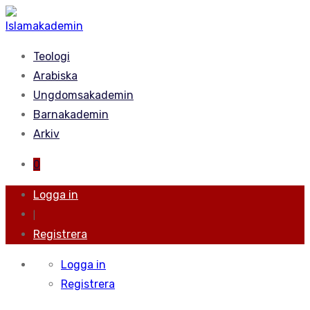
Teologi
Arabiska
Ungdomsakademin
Barnakademin
Arkiv
0
Logga in
|
Registrera
Logga in
Registrera