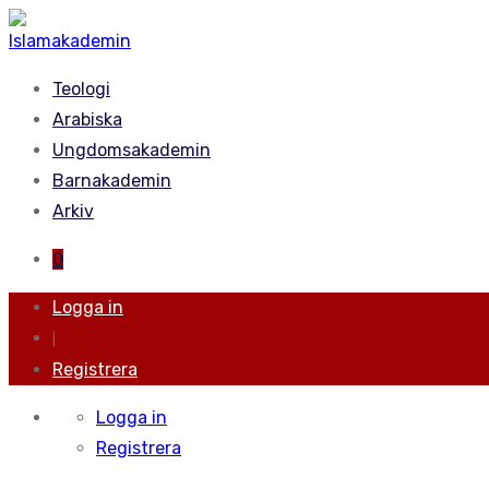
Teologi
Arabiska
Ungdomsakademin
Barnakademin
Arkiv
0
Logga in
|
Registrera
Logga in
Registrera