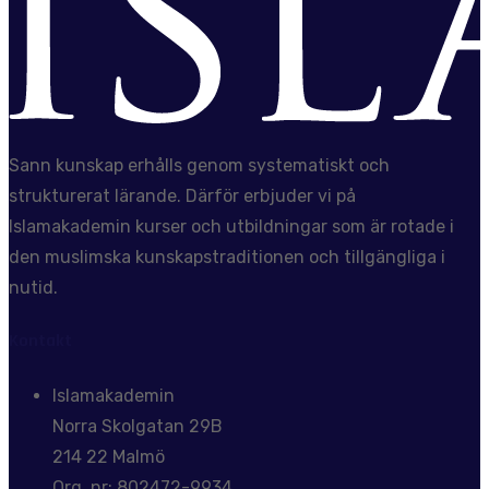
Sann kunskap erhålls genom systematiskt och
strukturerat lärande. Därför erbjuder vi på
Islamakademin kurser och utbildningar som är rotade i
den muslimska kunskapstraditionen och tillgängliga i
nutid.
Kontakt
Islamakademin
Norra Skolgatan 29B
214 22 Malmö
Org. nr: 802472-9934