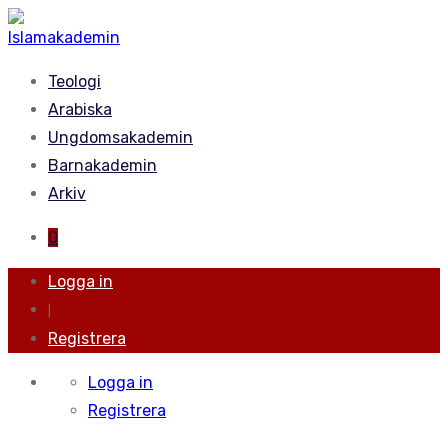
Teologi
Arabiska
Ungdomsakademin
Barnakademin
Arkiv
0
Logga in
|
Registrera
Logga in
Registrera